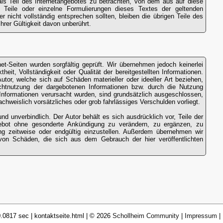
als Teil des Internetangebotes zu betrachten, von dem aus auf diese
 Teile oder einzelne Formulierungen dieses Textes der geltenden
r nicht vollständig entsprechen sollten, bleiben die übrigen Teile des
hrer Gültigkeit davon unberührt.
et-Seiten wurden sorgfältig geprüft. Wir übernehmen jedoch keinerlei
theit, Vollständigkeit oder Qualität der bereitgestellten Informationen.
or, welche sich auf Schäden materieller oder ideeller Art beziehen,
chtnutzung der dargebotenen Informationen bzw. durch die Nutzung
r Informationen verursacht wurden, sind grundsätzlich ausgeschlossen,
achweislich vorsätzliches oder grob fahrlässiges Verschulden vorliegt.
und unverbindlich. Der Autor behält es sich ausdrücklich vor, Teile der
bot ohne gesonderte Ankündigung zu verändern, zu ergänzen, zu
ung zeitweise oder endgültig einzustellen. Außerdem übernehmen wir
 von Schäden, die sich aus dem Gebrauch der hier veröffentlichten
.0817 sec | kontaktseite.html | © 2026
Schollheim Community
|
Impressum
|