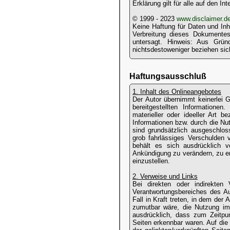
Erklärung gilt für alle auf den I
© 1999 - 2023
www.disclaimer.d
Keine Haftung für Daten und Inh
Verbreitung dieses Dokumentes
untersagt. Hinweis: Aus Grü
nichtsdestoweniger beziehen sic
Haftungsausschluß
1. Inhalt des Onlineangebotes
Der Autor übernimmt keinerlei Ge
bereitgestellten Information
materieller oder ideeller Art 
Informationen bzw. durch die Nut
sind grundsätzlich ausgeschlos
grob fahrlässiges Verschulden v
behält es sich ausdrücklich 
Ankündigung zu verändern, zu er
einzustellen.
2. Verweise und Links
Bei direkten oder indirekten 
Verantwortungsbereiches des Au
Fall in Kraft treten, in dem der
zumutbar wäre, die Nutzung im F
ausdrücklich, dass zum Zeitpun
Seiten erkennbar waren. Auf die 