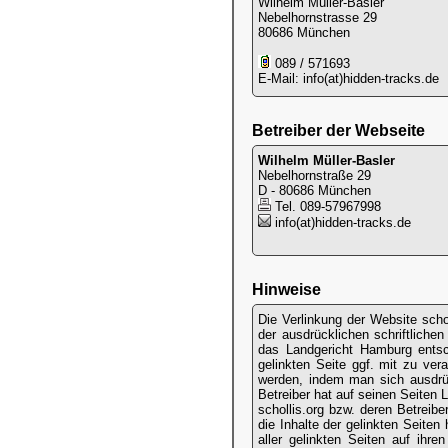
Wilhelm Müller-Basler
Nebelhornstrasse 29
80686 München
089 / 571693
E-Mail: info(at)hidden-tracks.de
Betreiber der Webseite
Wilhelm Müller-Basler
Nebelhornstraße 29
D - 80686 München
Tel. 089-57967998
info(at)hidden-tracks.de
Hinweise
Die Verlinkung der Website schol
der ausdrücklichen schriftlich
das Landgericht Hamburg entsc
gelinkten Seite ggf. mit zu ver
werden, indem man sich ausdrüc
Betreiber hat auf seinen Seiten L
schollis.org bzw. deren Betreibe
die Inhalte der gelinkten Seiten 
aller gelinkten Seiten auf ihre