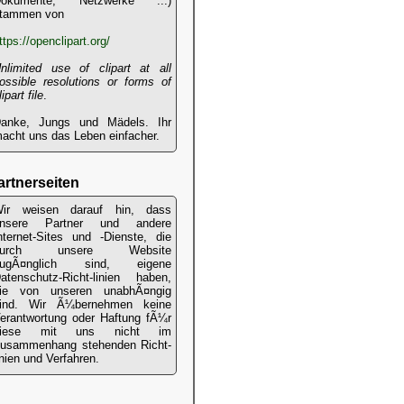
okumente, Netzwerke ...)
tammen von
ttps://openclipart.org/
nlimited use of clipart at all
ossible resolutions or forms of
lipart file
.
anke, Jungs und Mädels. Ihr
acht uns das Leben einfacher.
artnerseiten
ir weisen darauf hin, dass
nsere Partner und andere
nternet-Sites und -Dienste, die
durch unsere Website
zugÃ¤nglich sind, eigene
atenschutz-Richt-linien haben,
ie von unseren unabhÃ¤ngig
ind. Wir Ã¼bernehmen keine
erantwortung oder Haftung fÃ¼r
diese mit uns nicht im
usammenhang stehenden Richt-
inien und Verfahren.