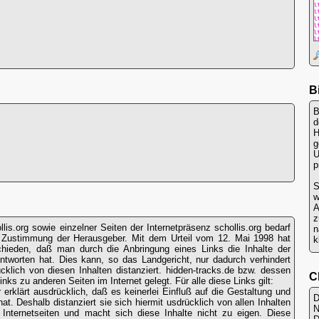
B
B
H
g
U
p
S
w
A
lis.org sowie einzelner Seiten der Internetpräsenz schollis.org bedarf
n
en Zustimmung der Herausgeber. Mit dem Urteil vom 12. Mai 1998 hat
k
hieden, daß man durch die Anbringung eines Links die Inhalte der
antworten hat. Dies kann, so das Landgericht, nur dadurch verhindert
klich von diesen Inhalten distanziert. hidden-tracks.de bzw. dessen
C
inks zu anderen Seiten im Internet gelegt. Für alle diese Links gilt:
r erklärt ausdrücklich, daß es keinerlei Einfluß auf die Gestaltung und
D
hat. Deshalb distanziert sie sich hiermit usdrücklich von allen Inhalten
n Internetseiten und macht sich diese Inhalte nicht zu eigen. Diese