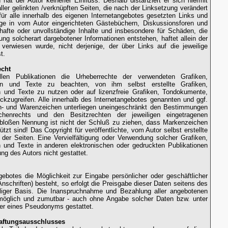
 hat der Autor keinerlei Einfluss. Deshalb distanziert er sich hiermit
aller gelinkten /verknüpften Seiten, die nach der Linksetzung verändert
 für alle innerhalb des eigenen Internetangebotes gesetzten Links und
ge in vom Autor eingerichteten Gästebüchern, Diskussionsforen und
lerhafte oder unvollständige Inhalte und insbesondere für Schäden, die
ng solcherart dargebotener Informationen entstehen, haftet allein der
 verwiesen wurde, nicht derjenige, der über Links auf die jeweilige
t.
echt
llen Publikationen die Urheberrechte der verwendeten Grafiken,
n und Texte zu beachten, von ihm selbst erstellte Grafiken,
und Texte zu nutzen oder auf lizenzfreie Grafiken, Tondokumente,
kzugreifen. Alle innerhalb des Internetangebotes genannten und ggf.
en- und Warenzeichen unterliegen uneingeschränkt den Bestimmungen
chenrechts und den Besitzrechten der jeweiligen eingetragenen
r bloßen Nennung ist nicht der Schluß zu ziehen, dass Markenzeichen
tzt sind! Das Copyright für veröffentlichte, vom Autor selbst erstellte
r der Seiten. Eine Vervielfältigung oder Verwendung solcher Grafiken,
und Texte in anderen elektronischen oder gedruckten Publikationen
ng des Autors nicht gestattet.
gebotes die Möglichkeit zur Eingabe persönlicher oder geschäftlicher
schriften) besteht, so erfolgt die Preisgabe dieser Daten seitens des
illiger Basis. Die Inanspruchnahme und Bezahlung aller angebotenen
 möglich und zumutbar - auch ohne Angabe solcher Daten bzw. unter
er eines Pseudonyms gestattet.
Haftungsausschlusses