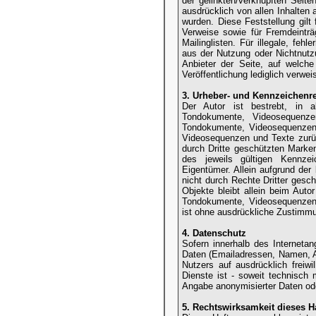
der gelinkten/verknüpften Seiten
ausdrücklich von allen Inhalten 
wurden. Diese Feststellung gilt
Verweise sowie für Fremdeinträ
Mailinglisten. Für illegale, feh
aus der Nutzung oder Nichtnutzu
Anbieter der Seite, auf welche
Veröffentlichung lediglich verweis
3. Urheber- und Kennzeichenr
Der Autor ist bestrebt, in a
Tondokumente, Videosequenze
Tondokumente, Videosequenzen 
Videosequenzen und Texte zurüc
durch Dritte geschützten Mark
des jeweils gültigen Kennzei
Eigentümer. Allein aufgrund de
nicht durch Rechte Dritter geschü
Objekte bleibt allein beim Auto
Tondokumente, Videosequenzen 
ist ohne ausdrückliche Zustimmu
4. Datenschutz
Sofern innerhalb des Internetan
Daten (Emailadressen, Namen, An
Nutzers auf ausdrücklich freiw
Dienste ist - soweit technisch
Angabe anonymisierter Daten od
5. Rechtswirksamkeit dieses 