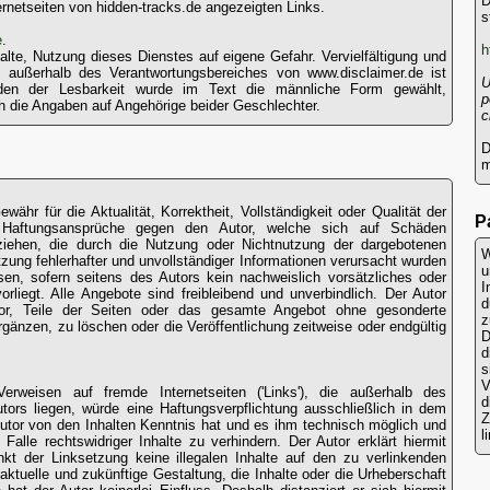
D
nternetseiten von hidden-tracks.de angezeigten Links.
s
e
.
h
alte, Nutzung dieses Dienstes auf eigene Gefahr. Vervielfältigung und
 außerhalb des Verantwortungsbereiches von www.disclaimer.de ist
U
nden der Lesbarkeit wurde im Text die männliche Form gewählt,
p
h die Angaben auf Angehörige beider Geschlechter.
c
D
m
währ für die Aktualität, Korrektheit, Vollständigkeit oder Qualität der
P
en. Haftungsansprüche gegen den Autor, welche sich auf Schäden
beziehen, die durch die Nutzung oder Nichtnutzung der dargebotenen
W
zung fehlerhafter und unvollständiger Informationen verursacht wurden
u
sen, sofern seitens des Autors kein nachweislich vorsätzliches oder
I
orliegt. Alle Angebote sind freibleibend und unverbindlich. Der Autor
vor, Teile der Seiten oder das gesamte Angebot ohne gesonderte
gänzen, zu löschen oder die Veröffentlichung zeitweise oder endgültig
D
d
s
V
Verweisen auf fremde Internetseiten ('Links'), die außerhalb des
tors liegen, würde eine Haftungsverpflichtung ausschließlich in dem
Z
 Autor von den Inhalten Kenntnis hat und es ihm technisch möglich und
l
alle rechtswidriger Inhalte zu verhindern. Der Autor erklärt hiermit
kt der Linksetzung keine illegalen Inhalte auf den zu verlinkenden
aktuelle und zukünftige Gestaltung, die Inhalte oder die Urheberschaft