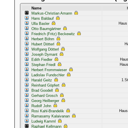
Name
Markus-Christian Amann
Hans Baldauf
Haus 
Ulla Basler
Otto Baumgärtner
Friedrich (Fritz) Beckewitz
Herbert Böhm
H
Hubert Dötterl
Wolfgang Dötterl
Joseph Dymant
Haus
Edith Fiedler
Haus
Stephan Friedl
Herbert Frommwieser
Ladislav Fundschler
1.S
Harald Geitz
Reinhard Göpfert
Brad Goodell
Gerhard Grosch
Georg Heilberger
Rudolf John
Haus 
Rosi Kahl-Brandelik
Ramasamy Kalaivanan
Ludwig Kamml
Raphael Kellmann