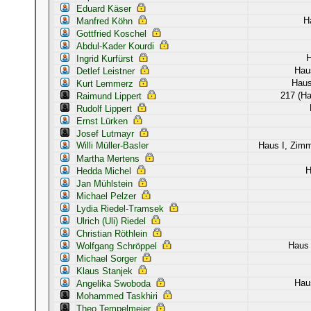
Eduard Käser
H
Manfred Köhn
Gottfried Koschel
Abdul-Kader Kourdi
H
Ingrid Kurfürst
Hau
Detlef Leistner
Haus
Kurt Lemmerz
217 (Ha
Raimund Lippert
Rudolf Lippert
Ernst Lürken
Josef Lutmayr
Willi Müller-Basler
Haus I, Zim
Martha Mertens
H
Hedda Michel
Jan Mühlstein
Michael Pelzer
Lydia Riedel-Tramsek
Ulrich (Uli) Riedel
Christian Röthlein
Haus 
Wolfgang Schröppel
Michael Sorger
Klaus Stanjek
Hau
Angelika Swoboda
Mohammed Taskhiri
Theo Tempelmeier