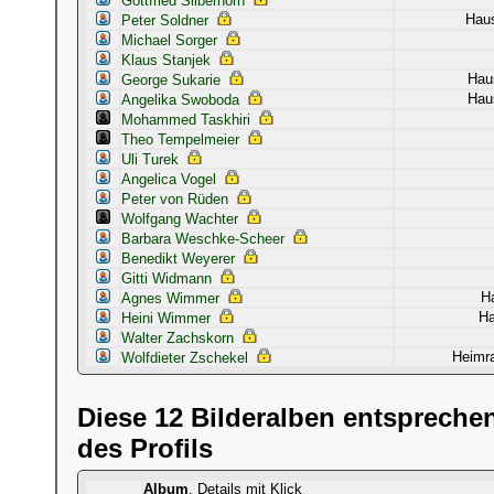
Gottfried Silberhorn
Haus
Peter Soldner
Michael Sorger
Klaus Stanjek
Haus
George Sukarie
Hau
Angelika Swoboda
Mohammed Taskhiri
Theo Tempelmeier
Uli Turek
Angelica Vogel
Peter von Rüden
Wolfgang Wachter
Barbara Weschke-Scheer
Benedikt Weyerer
Gitti Widmann
H
Agnes Wimmer
Ha
Heini Wimmer
Walter Zachskorn
Heimra
Wolfdieter Zschekel
Diese 12 Bilderalben entspreche
des Profils
Album
, Details mit Klick