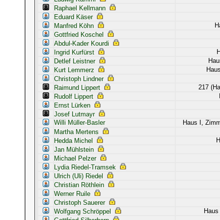
Raphael Kellmann
Eduard Käser
H
Manfred Köhn
Gottfried Koschel
Abdul-Kader Kourdi
H
Ingrid Kurfürst
Hau
Detlef Leistner
Haus
Kurt Lemmerz
Christoph Lindner
217 (Ha
Raimund Lippert
Rudolf Lippert
Ernst Lürken
Josef Lutmayr
Willi Müller-Basler
Haus I, Zim
Martha Mertens
H
Hedda Michel
Jan Mühlstein
Michael Pelzer
Lydia Riedel-Tramsek
Ulrich (Uli) Riedel
Christian Röthlein
Werner Ruile
Christoph Sauerer
Haus 
Wolfgang Schröppel