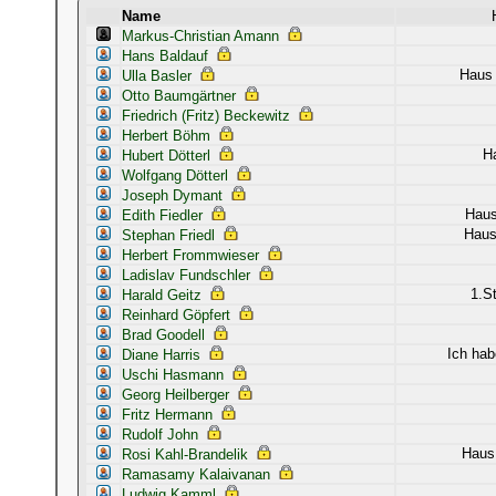
Name
Markus-Christian Amann
Hans Baldauf
Haus 
Ulla Basler
Otto Baumgärtner
Friedrich (Fritz) Beckewitz
Herbert Böhm
H
Hubert Dötterl
Wolfgang Dötterl
Joseph Dymant
Haus
Edith Fiedler
Haus
Stephan Friedl
Herbert Frommwieser
Ladislav Fundschler
1.S
Harald Geitz
Reinhard Göpfert
Brad Goodell
Ich hab
Diane Harris
Uschi Hasmann
Georg Heilberger
Fritz Hermann
Rudolf John
Haus 
Rosi Kahl-Brandelik
Ramasamy Kalaivanan
Ludwig Kamml