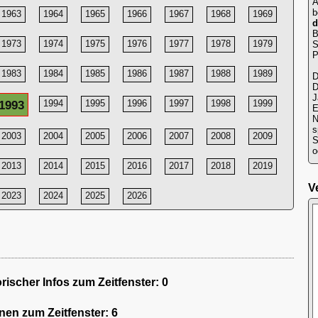
A
b
1963
1964
1965
1966
1967
1968
1969
d
B
1973
1974
1975
1976
1977
1978
1979
S
P
1983
1984
1985
1986
1987
1988
1989
D
D
J
1993
1994
1995
1996
1997
1998
1999
E
N
s
2003
2004
2005
2006
2007
2008
2009
S
o
2013
2014
2015
2016
2017
2018
2019
V
2023
2024
2025
2026
ischer Infos zum Zeitfenster: 0
onen zum Zeitfenster: 6