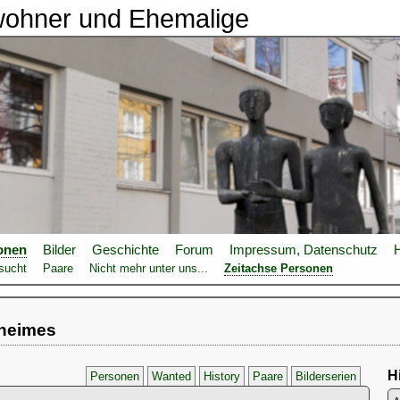
wohner und Ehemalige
onen
Bilder
Geschichte
Forum
Impressum, Datenschutz
H
sucht
Paare
Nicht mehr unter uns...
Zeitachse Personen
lheimes
Hi
Personen
Wanted
History
Paare
Bilderserien