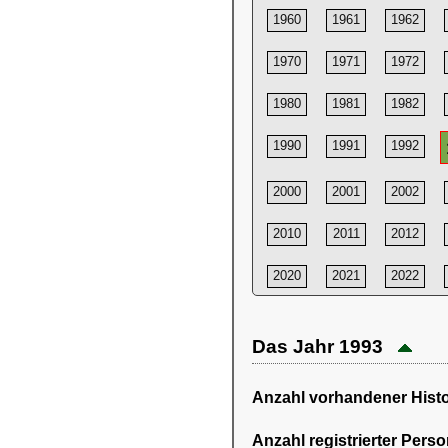
1960
1961
1962
1970
1971
1972
1980
1981
1982
1990
1991
1992
2000
2001
2002
2010
2011
2012
2020
2021
2022
Das Jahr 1993
Anzahl vorhandener Histor
Anzahl registrierter Pers