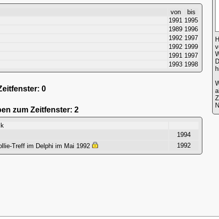
von
bis
1991
1995
1989
1996
1992
1997
H
1992
1999
v
W
1991
1997
D
1993
1998
h
W
itfenster: 0
a
N
ben zum Zeitfenster: 2
ick
1994
1992
llie-Treff im Delphi im Mai 1992