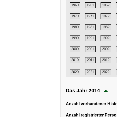
1960
1961
1962
1970
1971
1972
1980
1981
1982
1990
1991
1992
2000
2001
2002
2010
2011
2012
2020
2021
2022
Das Jahr 2014
Anzahl vorhandener Histor
Anzahl registrierter Pers