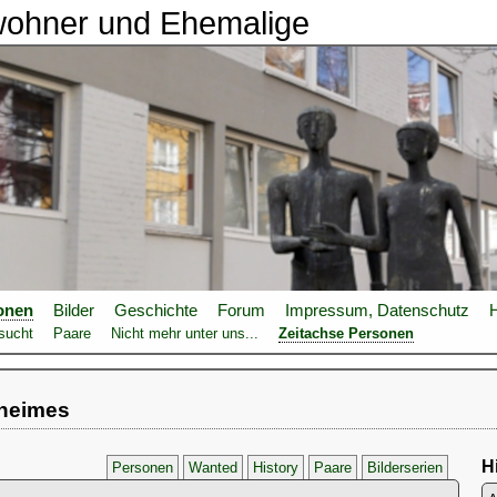
wohner und Ehemalige
onen
Bilder
Geschichte
Forum
Impressum, Datenschutz
H
sucht
Paare
Nicht mehr unter uns...
Zeitachse Personen
lheimes
Hi
Personen
Wanted
History
Paare
Bilderserien