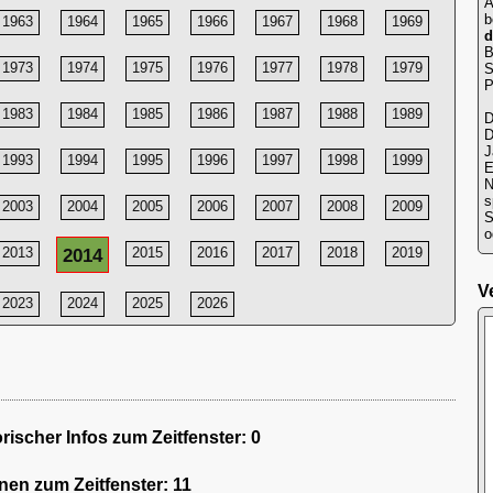
A
b
1963
1964
1965
1966
1967
1968
1969
d
B
1973
1974
1975
1976
1977
1978
1979
S
P
1983
1984
1985
1986
1987
1988
1989
D
D
J
1993
1994
1995
1996
1997
1998
1999
E
N
s
2003
2004
2005
2006
2007
2008
2009
S
o
2013
2014
2015
2016
2017
2018
2019
V
2023
2024
2025
2026
ischer Infos zum Zeitfenster: 0
onen zum Zeitfenster: 11