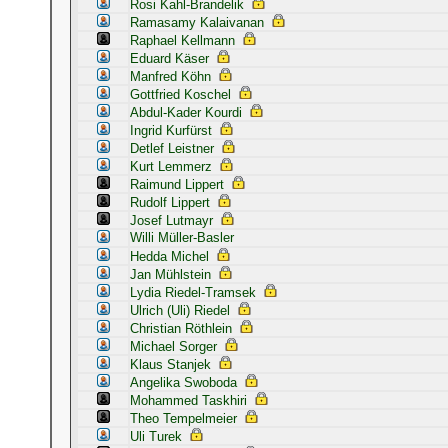
Rosi Kahl-Brandelik
Ramasamy Kalaivanan
Raphael Kellmann
Eduard Käser
Manfred Köhn
Gottfried Koschel
Abdul-Kader Kourdi
Ingrid Kurfürst
Detlef Leistner
Kurt Lemmerz
Raimund Lippert
Rudolf Lippert
Josef Lutmayr
Willi Müller-Basler
Hedda Michel
Jan Mühlstein
Lydia Riedel-Tramsek
Ulrich (Uli) Riedel
Christian Röthlein
Michael Sorger
Klaus Stanjek
Angelika Swoboda
Mohammed Taskhiri
Theo Tempelmeier
Uli Turek